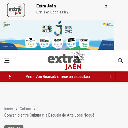
Extra Jaén
Gratis en Google Play
Vinila Von Bismark ofrece un espectáculo "rompedor" en el In
El lateral izquierdo sub 23 David Márquez, nuevo fichaje del Re
IU pide respuestas al Gobierno sobre la situación del ferrocarri
Inicio
Cultura
Convenio entre Cultura y la Escuela de Arte José Nogué