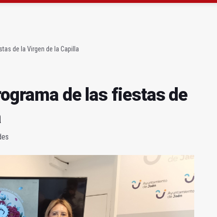
ta por listeria en Granada, Jaén y Sevilla
l Avanza Jaén Paraíso Interior
tas de la Virgen de la Capilla
rograma de las fiestas de
a
des