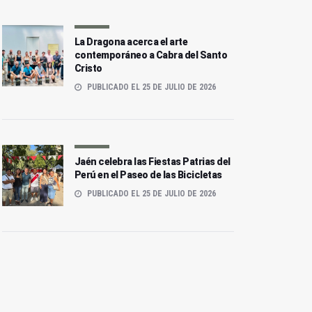
La Dragona acerca el arte
contemporáneo a Cabra del Santo
Cristo
PUBLICADO EL 25 DE JULIO DE 2026
Jaén celebra las Fiestas Patrias del
Perú en el Paseo de las Bicicletas
PUBLICADO EL 25 DE JULIO DE 2026
La Banda Municipal actúa
La Banda Municipal de
en San Juan dentro del
Música toma el centro de
Ciclo de Música Sacra
Jaén