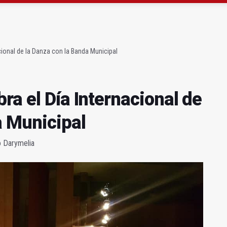
gen de la Fuensanta Coronada de Alcaudete
 "apuntarse el tanto" de los datos de empleo
cional de la Danza con la Banda Municipal
ra el Día Internacional de
a Municipal
ro Darymelia