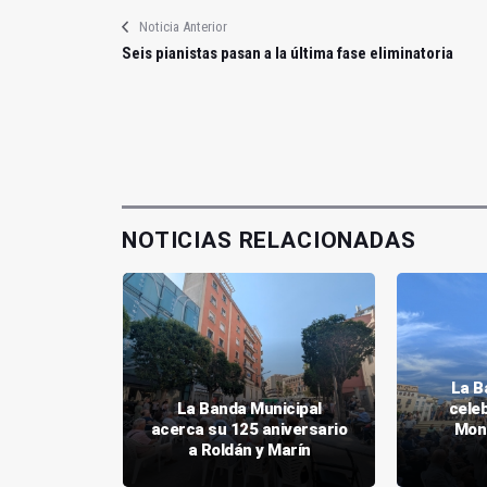
Noticia Anterior
Seis pianistas pasan a la última fase eliminatoria
NOTICIAS RELACIONADAS
La B
ipal toca
La Banda Municipal
celeb
ersario de
acerca su 125 aniversario
Mon
 de Jaén
a Roldán y Marín