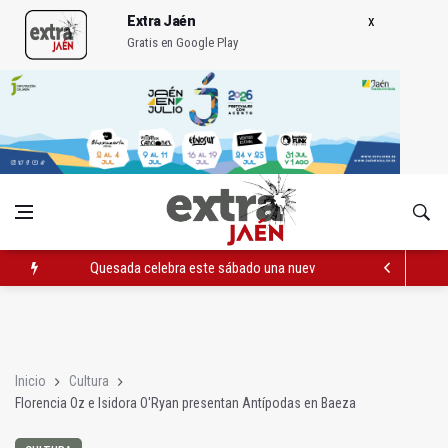
Extra Jaén
Gratis en Google Play
Quesada celebra este sábado una nueva jornada de Orgullo
La Junta amplia la alerta por listeria en Granada, Jaén y Sevilla
Rubén Gómez se suma al Avanza Jaén Paraíso Interior
Inicio
Cultura
Florencia Oz e Isidora O'Ryan presentan Antípodas en Baeza