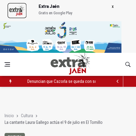
Extra Jaén
Gratis en Google Play
Denuncian que Cazorla se queda con solo dos bomberos por 
Pelea con arma blanca acaba con una menor herida en Torred
El PP acusa al PSOE de querer "dejar fuera" a la Junta en el Ce
Inicio
Cultura
La cantante Laura Gallego actúa el 9 de julio en El Tomillo