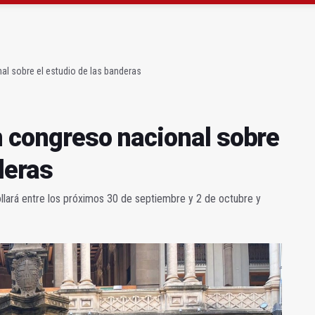
atrocinador del Real Jaén en categoría bronce
conductores del tranvía empiezan la próxima semana
al sobre el estudio de las banderas
n congreso nacional sobre
deras
llará entre los próximos 30 de septiembre y 2 de octubre y