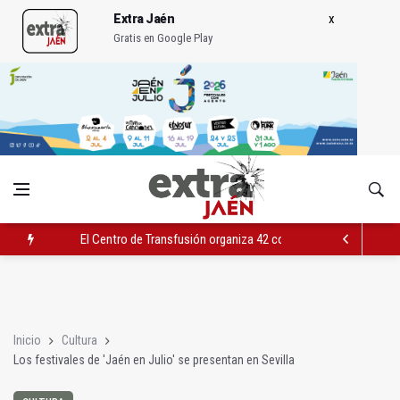
Extra Jaén
Gratis en Google Play
El Centro de Transfusión organiza 42 colectas de sangre en la 
El PSOE celebra la aprobación de la nueva Ley de Cribado Neo
Expohuelma celebra del 27 al 30 su XLI edición
Inicio
Cultura
Los festivales de 'Jaén en Julio' se presentan en Sevilla