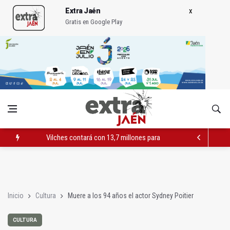
Extra Jaén
Gratis en Google Play
Vilches contará con 13,7 millones para los daños del temporal
El PSOE acusa al PP de "apuntarse el tanto" de los datos de 
El Centro Andaluz de las Letras trae a Jaén al filósofo Omar L
Inicio
Cultura
Muere a los 94 años el actor Sydney Poitier
CULTURA