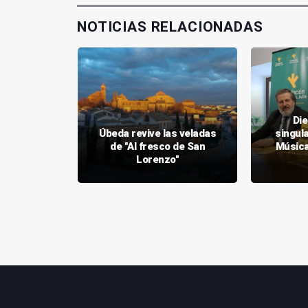
NOTICIAS RELACIONADAS
Di
an Lorenzo
Úbeda revive las veladas
singula
cuentros
de "Al fresco de San
Música
noviembre
Lorenzo"