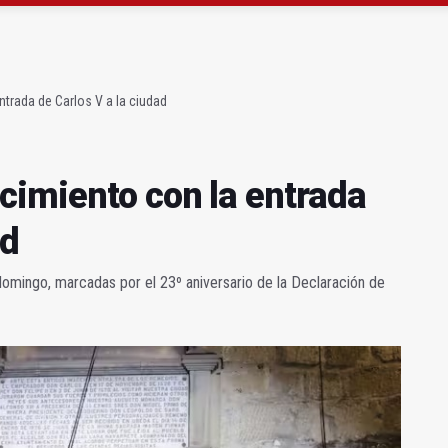
miento con la entrada de Carlos V a la ciudad
 Memoria Histórica rechaza los acuerdos de PP y VOX
trada de Carlos V a la ciudad
cimiento con la entrada
ad
domingo, marcadas por el 23º aniversario de la Declaración de