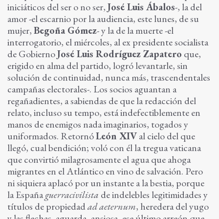
iniciáticos del ser o no ser,
José Luis Ábalos
-, la del
amor -el escarnio por la audiencia, este lunes, de su
mujer,
Begoña Gómez
- y la de la muerte -el
interrogatorio, el miércoles, al ex presidente socialista
de Gobierno
José Luis Rodríguez Zapatero
que,
erigido en alma del partido, logró levantarle, sin
solución de continuidad, nunca más, trascendentales
campañas electorales-. Los socios aguantan a
regañadientes, a sabiendas de que la redacción del
relato, incluso su tempo, está indefectiblemente en
manos de enemigos nada imaginarios, togados y
uniformados. Retornó
León XIV
al cielo del que
llegó, cual bendición; voló con él la tregua vaticana
que convirtió milagrosamente el agua que ahoga
migrantes en el Atlántico en vino de salvación. Pero
ni siquiera aplacó por un instante a la bestia, porque
la España
guerracivilista
de indelebles legitimidades y
títulos de propiedad
ad aeternum
, heredera del yugo
y las flechas, aguarda, ansiosa, ese último arreón que