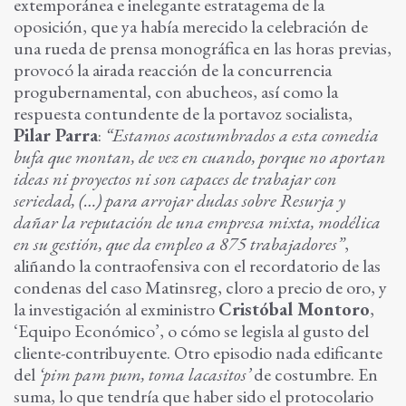
extemporánea e inelegante estratagema de la
oposición, que ya había merecido la celebración de
una rueda de prensa monográfica en las horas previas,
provocó la airada reacción de la concurrencia
progubernamental, con abucheos, así como la
respuesta contundente de la portavoz socialista,
Pilar Parra
:
“Estamos acostumbrados a esta comedia
bufa que montan, de vez en cuando, porque no aportan
ideas ni proyectos ni son capaces de trabajar con
seriedad, (…) para arrojar dudas sobre Resurja y
dañar la reputación de una empresa mixta, modélica
en su gestión, que da empleo a 875 trabajadores”
,
aliñando la contraofensiva con el recordatorio de las
condenas del caso Matinsreg, cloro a precio de oro, y
la investigación al exministro
Cristóbal Montoro
,
‘Equipo Económico’, o cómo se legisla al gusto del
cliente-contribuyente. Otro episodio nada edificante
del
‘pim pam pum, toma lacasitos’
de costumbre. En
suma, lo que tendría que haber sido el protocolario