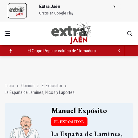
Extra Jaén
Gratis en Google Play
El Grupo Popular califica de “tomadura de pelo” el balance de
La España de Lamines, Nicos y Laportes
EN POCOS MINUTOS (Resumen del lunes, 15 de junio de 2026)
Inicio
Opinión
El Expositor
La España de Lamines, Nicos y Laportes
Manuel Expósito
EL EXPOSITOR
La España de Lamines,