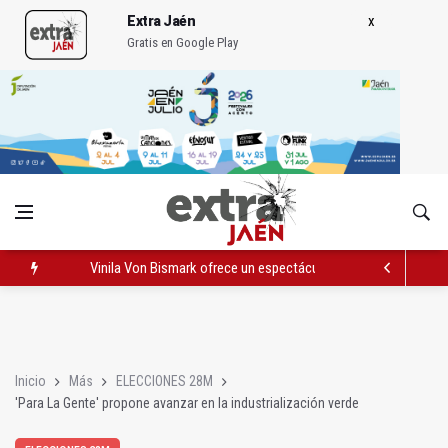
Extra Jaén
Gratis en Google Play
Vinila Von Bismark ofrece un espectáculo "rompedor" en el In
El lateral izquierdo sub 23 David Márquez, nuevo fichaje del Re
IU pide respuestas al Gobierno sobre la situación del ferrocarri
Inicio
Más
ELECCIONES 28M
'Para La Gente' propone avanzar en la industrialización verde