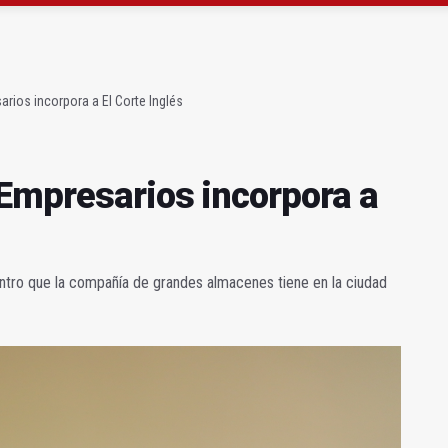
as Letras trae a Jaén al filósofo Omar Linares
,7 millones para los daños del temporal
rios incorpora a El Corte Inglés
Empresarios incorpora a
ntro que la compañía de grandes almacenes tiene en la ciudad