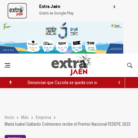
Extra Jaén
Gratis en Google Play
Denuncian que Cazorla se queda con solo dos bomberos por 
Pelea con arma blanca acaba con una menor herida en Torred
El PP acusa al PSOE de querer "dejar fuera" a la Junta en el Ce
Inicio
Más
Empresa
María Isabel Gallardo Colmenero recibe el Premio Nacional FEDEPE 2025