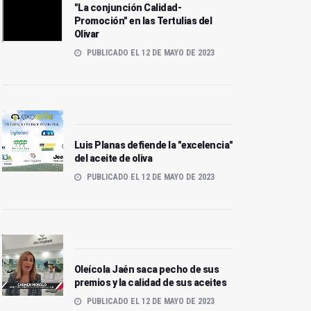
"La conjunción Calidad-
Promoción" en las Tertulias del
Olivar
PUBLICADO EL 12 DE MAYO DE 2023
Luis Planas defiende la "excelencia"
del aceite de oliva
PUBLICADO EL 12 DE MAYO DE 2023
Expoliva: así fue la tercera
Luis Planas defiende la
jornada (viernes, 12 de
"excelencia" del aceite de
mayo)
oliva
Oleícola Jaén saca pecho de sus
premios y la calidad de sus aceites
PUBLICADO EL 12 DE MAYO DE 2023