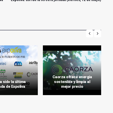
Caorza ofrece energía
a sido la última
sostenible y limpia al
ada de Expoliva
mejor precio