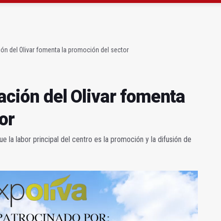
a se queda con solo dos bomberos por turno
capital, a la espera de que se restaure el terreno
ción del Olivar fomenta la promoción del sector
tación del Olivar fomenta
or
 la labor principal del centro es la promoción y la difusión de