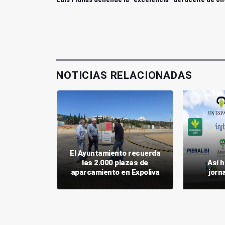
NOTICIAS RELACIONADAS
 Calidad-
El Ayuntamiento recuerda
en las
las 2.000 plazas de
Así h
 Olivar
aparcamiento en Expoliva
jorn