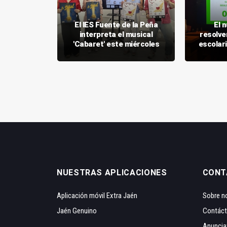
ruebas de
El IES Fuente de la Peña
El 
iagnóstico
interpreta el musical
resolve
tudiantes
'Cabaret' este miércoles
escolar
NUESTRAS APLICACIONES
CONT
Aplicación móvil Extra Jaén
Sobre n
Jaén Genuino
Contác
Anuncia