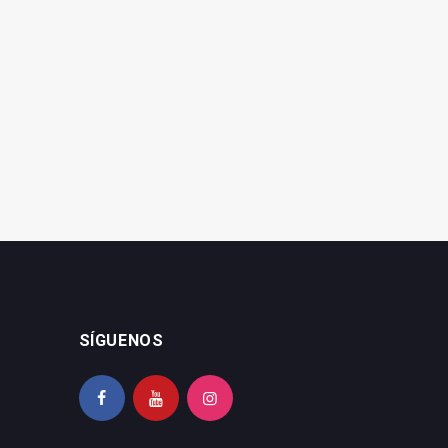
La residencia La Estrella
El Área Nordeste,
ampliará su capacidad
premiada por sus avances
hasta 181 plazas
en vacunación
SÍGUENOS