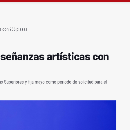
esianos (Mis amores cuarenta y cuatro)
as con 956 plazas
nseñanzas artísticas con
as Superiores y fija mayo como periodo de solicitud para el