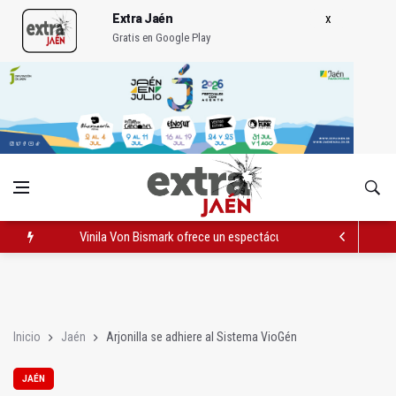
Extra Jaén
Gratis en Google Play
Vinila Von Bismark ofrece un espectáculo "rompedor" en el In
El lateral izquiero sub 23 David Márquez, nuevo fichaje del Rea
IU pide respuestas al Gobierno sobre la situación del ferrocarri
Inicio
Jaén
Arjonilla se adhiere al Sistema VioGén
JAÉN