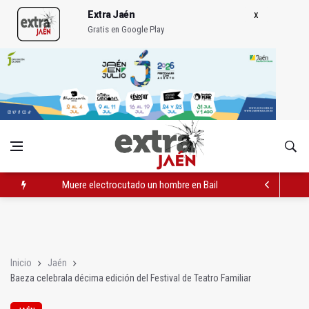
Extra Jaén
Gratis en Google Play
Muere electrocutado un hombre en Bailén en una torre eléctri
Turjaén exige rectifica al alcalde de Sevilla por "menospreciar"
La Comisión contra la Violencia de Género rechaza las compe
Inicio
Jaén
Baeza celebrala décima edición del Festival de Teatro Familiar