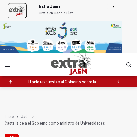
Extra Jaén
Gratis en Google Play
IU pide respuestas al Gobierno sobre la situación del ferrocarri
Recuperadas las joyas de la Virgen de la Fuensanta de Alcaud
El lateral izquierdo sub 23 David Márquez, nuevo fichaje del Re
Inicio
Jaén
Castells deja el Gobierno como ministro de Universidades