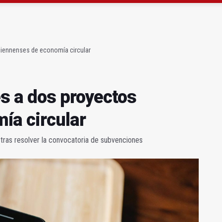
gen de la Fuensanta Coronada de Alcaudete
 "apuntarse el tanto" de los datos de empleo
jiennenses de economía circular
s a dos proyectos
ía circular
 tras resolver la convocatoria de subvenciones