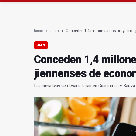
Roban joyas de la Vir
El PSOE acusa al PP de
Inicio
Jaén
Conceden 1,4 millones a dos proyectos 
JAÉN
Conceden 1,4 millone
jiennenses de econom
Las iniciativas se desarrollarán en Guarromán y Baeza