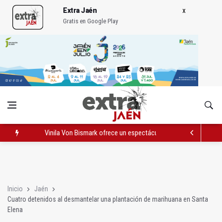
Extra Jaén
Gratis en Google Play
Vinila Von Bismark ofrece un espectáculo "rompedor" en el In
El lateral izquiero sub 23 David Márquez, nuevo fichaje del Rea
IU pide respuestas al Gobierno sobre la situación del ferrocarri
Inicio
Jaén
Cuatro detenidos al desmantelar una plantación de marihuana en Santa
Elena