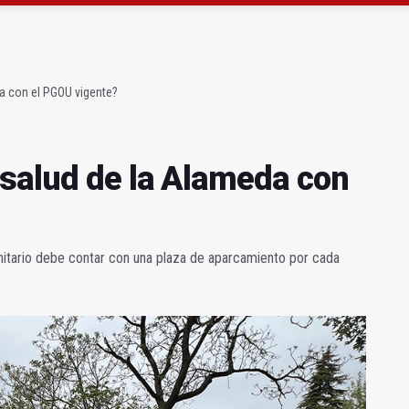
ón organiza 42 colectas de sangre en la provincia
s para facilitar la contratación indefinida
a con el PGOU vigente?
 salud de la Alameda con
anitario debe contar con una plaza de aparcamiento por cada