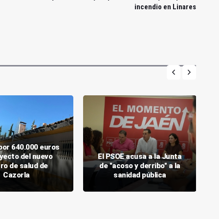
incendio en Linares
 por 640.000 euros
oyecto del nuevo
El PSOE acusa a la Junta
ro de salud de
de "acoso y derribo" a la
Cazorla
sanidad pública