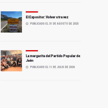
El Expositor: Volver otra vez
PUBLICADO EL 31 DE AGOSTO DE 2025
La margarita del Partido Popular de
Jaén
PUBLICADO EL 11 DE JULIO DE 2026
Gustavo Vega toma
posesión como nuevo
La movilidad en patinetes
intendente de la Policía
preocupa al Ayuntamiento
Local
y Policía Local