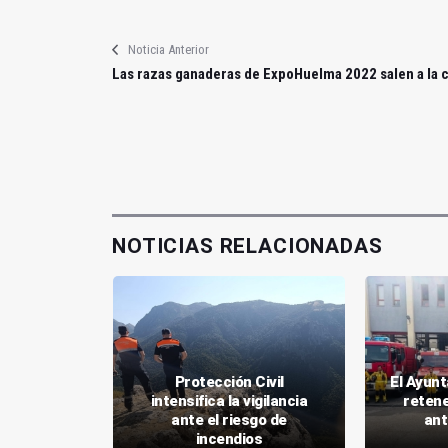
Noticia Anterior
Las razas ganaderas de ExpoHuelma 2022 salen a la c
NOTICIAS RELACIONADAS
de Jaén
Protección Civil
El Ayun
en el
intensifica la vigilancia
retene
 Policía
ante el riesgo de
ant
incendios