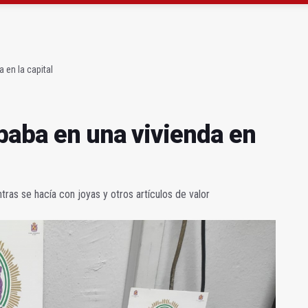
atrocinador del Real Jaén en categoría bronce
conductores del tranvía empiezan la próxima semana
 en la capital
baba en una vivienda en
tras se hacía con joyas y otros artículos de valor