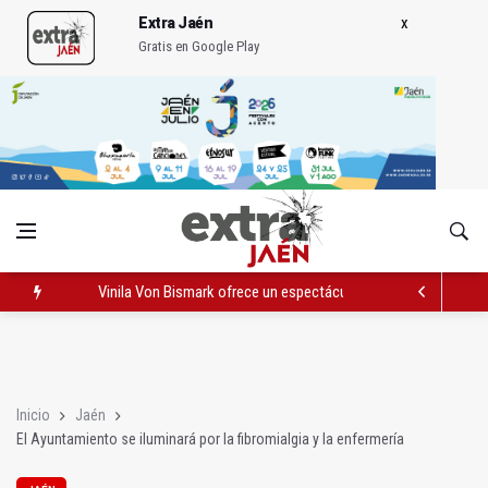
Extra Jaén
Gratis en Google Play
Vinila Von Bismark ofrece un espectáculo "rompedor" en el In
El lateral izquierdo sub 23 David Márquez, nuevo fichaje del Re
IU pide respuestas al Gobierno sobre la situación del ferrocarri
Inicio
Jaén
El Ayuntamiento se iluminará por la fibromialgia y la enfermería