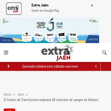
Extra Jaén
Gratis en Google Play
Quesada celebra este sábado una nueva jornada de Orgullo
La Junta amplia la alerta por listeria en Granada, Jaén y Sevilla
Rubén Gómez se suma al Avanza Jaén Paraíso Interior
Inicio
Jaén
El Centro de Transfusión realizará 38 colectas de sangre en febrero