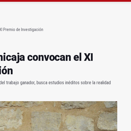
a se queda con solo dos bomberos por turno
capital, a la espera de que se restaure el terreno
XI Premio de Investigación
icaja convocan el XI
ión
el trabajo ganador, busca estudios inéditos sobre la realidad