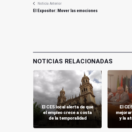
Noticia Anterior
El Expositor: Mover las emociones
NOTICIAS RELACIONADAS
iza una
El CES local alerta de que
El CES
bre salud
el empleo crece a costa
mejorar
ventud
de la temporalidad
y la a