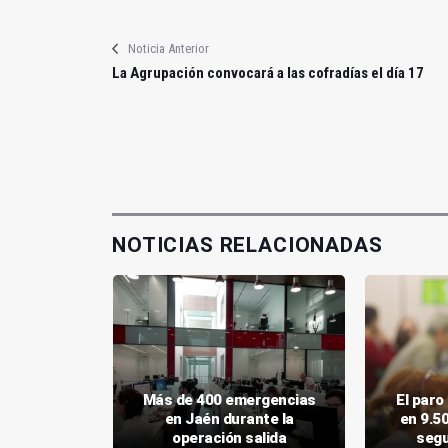
Noticia Anterior
La Agrupación convocará a las cofradías el día 17
NOTICIAS RELACIONADAS
aca el
Más de 400 emergencias
El par
arial a la
en Jaén durante la
en 9.5
nnense
operación salida
segu