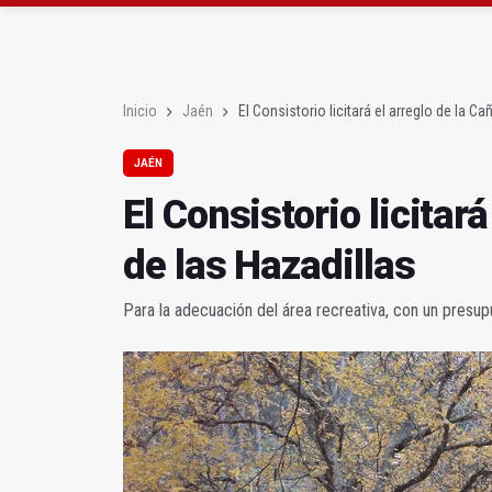
El PP acusa al PSOE de
Denuncian que Cazorl
Inicio
Jaén
El Consistorio licitará el arreglo de la C
JAÉN
El Consistorio licitar
de las Hazadillas
Para la adecuación del área recreativa, con un pres