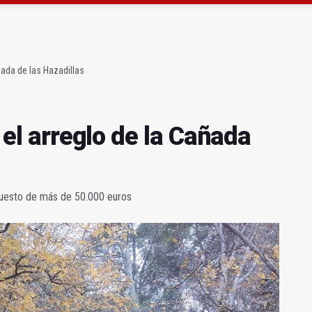
 querer "dejar fuera" a la Junta en el Cetedex
a se queda con solo dos bomberos por turno
añada de las Hazadillas
á el arreglo de la Cañada
upuesto de más de 50.000 euros