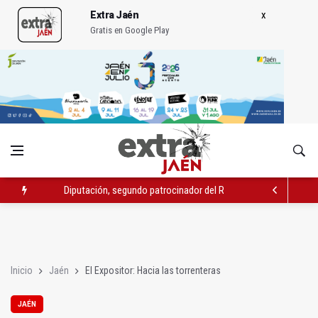
Extra Jaén
Gratis en Google Play
Diputación, segundo patrocinador del Real Jaén en categoría 
Las prácticas de los conductores del tranvía empiezan la pr
La ONCE eleva en 2025 a 4,07 millones su inversión social en l
Inicio
Jaén
El Expositor: Hacia las torrenteras
JAÉN