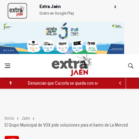
Extra Jaén
Gratis en Google Play
Denuncian que Cazorla se queda con solo dos bomberos por 
Pelea con arma blanca acaba con una menor herida en Torred
El PP acusa al PSOE de querer "dejar fuera" a la Junta en el Ce
Inicio
Jaén
El Grupo Municipal de VOX pide soluciones para el barrio de La Merced