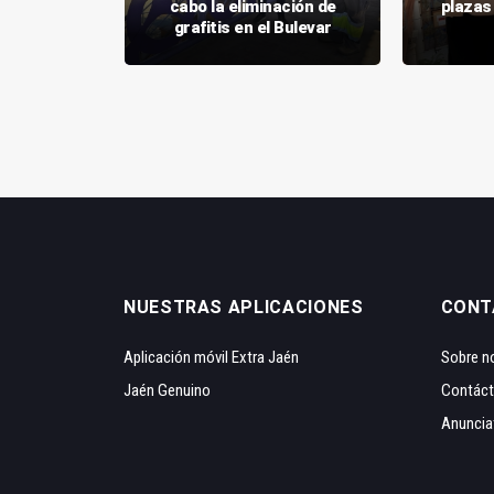
 con 50
cabo la eliminación de
plazas
grafitis en el Bulevar
NUESTRAS APLICACIONES
CONT
Aplicación móvil Extra Jaén
Sobre n
Jaén Genuino
Contác
Anuncia