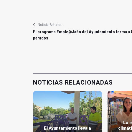
Noticia Anterior
El programa Emple@Jaén del Ayuntamiento forma a 
parados
NOTICIAS RELACIONADAS
gio Muñoz
La r
rá un
El Ayuntamiento lleva a
climát