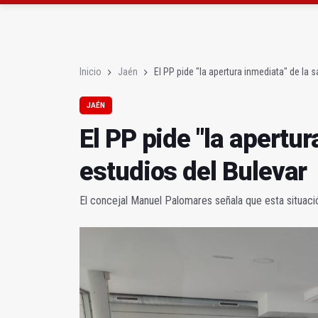
Denuncian que Cazorl
Las dos canteras de la 
Inicio
Jaén
El PP pide "la apertura inmediata" de la s
JAÉN
El PP pide "la apertur
estudios del Bulevar
El concejal Manuel Palomares señala que esta situació