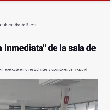
a se queda con solo dos bomberos por turno
capital, a la espera de que se restaure el terreno
ala de estudios del Bulevar
a inmediata" de la sala de
n repercute en los estudiantes y opositores de la ciudad