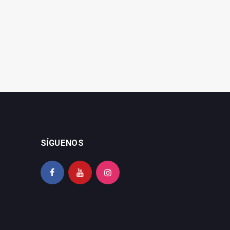
Ayuntamiento 7,31
viviendas en la avenida
millones
Ben Saprut
SÍGUENOS