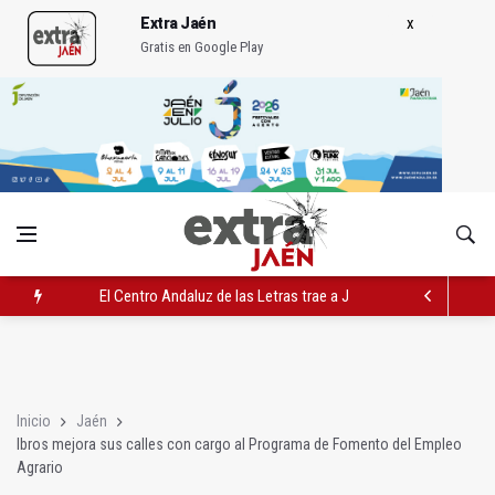
Extra Jaén
Gratis en Google Play
El Centro Andaluz de las Letras trae a Jaén al filósofo Omar L
Roban joyas de la Virgen de la Fuensanta Coronada de Alcaud
El PSOE acusa al PP de "apuntarse el tanto" de los datos de 
Inicio
Jaén
Ibros mejora sus calles con cargo al Programa de Fomento del Empleo
Agrario