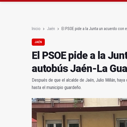
600.000 euros para la r
El PSOE pide a la Jun
Inicio
Jaén
El PSOE pide a la Junta un acuerdo con 
JAÉN
El PSOE pide a la Jun
autobús Jaén-La Gua
Después de que el alcalde de Jaén, Julio Millán, haya 
hasta el municipio guardeño.