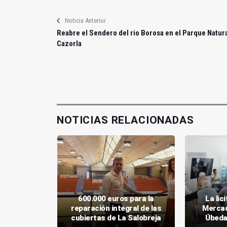
Noticia Anterior
Reabre el Sendero del rio Borosa en el Parque Natur
Cazorla
NOTICIAS RELACIONADAS
aja Rural
600.000 euros para la
La lic
 obra de
reparación integral de las
Mercad
a UNIA
cubiertas de La Salobreja
Úbeda