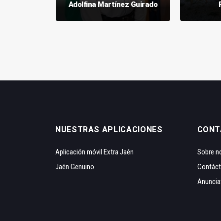
ceituna
Adolfina Martínez Guirado
NUESTRAS APLICACIONES
CONT
Aplicación móvil Extra Jaén
Sobre n
Jaén Genuino
Contác
Anuncia