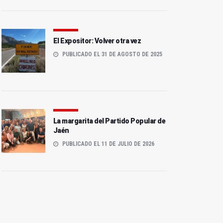
El Expositor: Volver otra vez
PUBLICADO EL 31 DE AGOSTO DE 2025
La margarita del Partido Popular de
Jaén
PUBLICADO EL 11 DE JULIO DE 2026
Más de 600 alumnos
Desarticulan un
estarán en la Olimpiada
entramado dedicado a los
Matemática de Pozo
matrimonios de