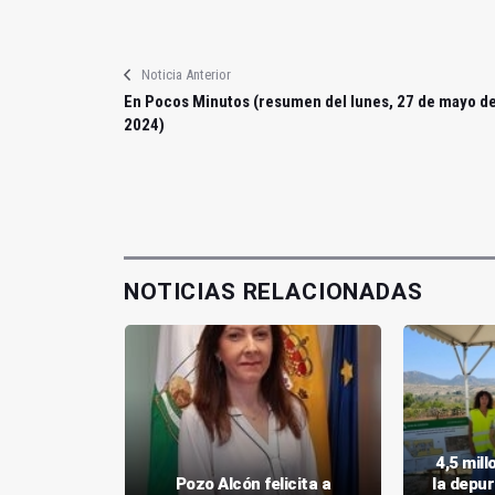
Noticia Anterior
En Pocos Minutos (resumen del lunes, 27 de mayo d
2024)
NOTICIAS RELACIONADAS
en Pozo
4,5 mil
la escasa
Pozo Alcón felicita a
la depu