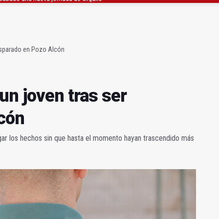
ta por listeria en Granada, Jaén y Sevilla
l Avanza Jaén Paraíso Interior
disparado en Pozo Alcón
un joven tras ser
cón
igar los hechos sin que hasta el momento hayan trascendido más