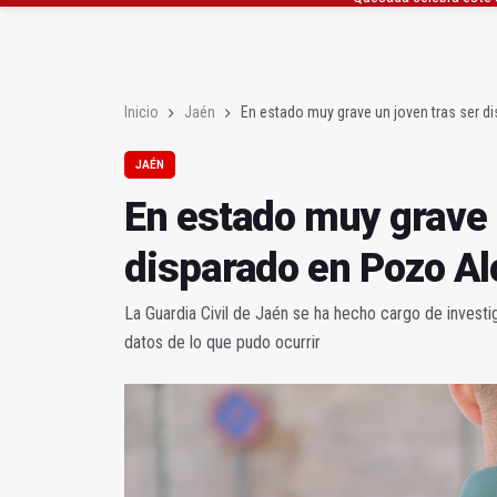
La Junta amplia la aler
Rubén Gómez se suma a
Inicio
Jaén
En estado muy grave un joven tras ser 
JAÉN
En estado muy grave 
disparado en Pozo Al
La Guardia Civil de Jaén se ha hecho cargo de invest
datos de lo que pudo ocurrir