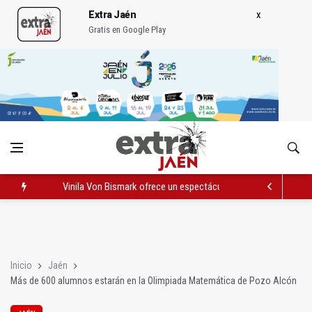
Extra Jaén
Gratis en Google Play
Vinila Von Bismark ofrece un espectáculo "rompedor" en el In
El lateral izquiero sub 23 David Márquez, nuevo fichaje del Rea
IU pide respuestas al Gobierno sobre la situación del ferrocarri
Inicio
Jaén
Más de 600 alumnos estarán en la Olimpiada Matemática de Pozo Alcón