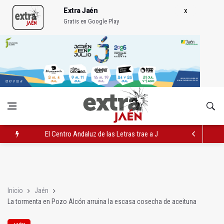
Extra Jaén
Gratis en Google Play
El Centro Andaluz de las Letras trae a Jaén al filósofo Omar L
Roban joyas de la Virgen de la Fuensanta Coronada de Alcaud
El PSOE acusa al PP de "apuntarse el tanto" de los datos de 
Inicio
Jaén
La tormenta en Pozo Alcón arruina la escasa cosecha de aceituna