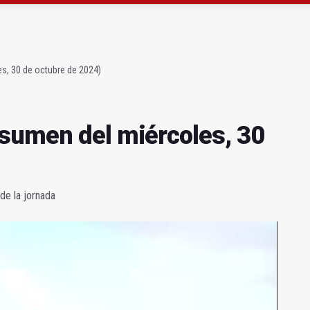
 acaba con una menor herida en Torredonjimeno
 querer "dejar fuera" a la Junta en el Cetedex
s, 30 de octubre de 2024)
sumen del miércoles, 30
de la jornada