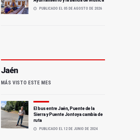
Ayuntamiento y la Banda de Música
PUBLICADO EL 05 DE AGOSTO DE 2026
Jaén
MÁS VISTO ESTE MES
EN POCOS MINUTOS
EN POCOS MINUTOS
(Resumen del martes, 24
(Resumen informativo del
de junio de 2025)
12 de mayo de 2025)
El bus entre Jaén, Puente de la
Sierra y Puente Jontoya cambia de
ruta
PUBLICADO EL 12 DE JUNIO DE 2024