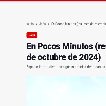
Pelea con arma blanca
El PP acusa al PSOE de
Inicio
Jaén
En Pocos Minutos (resumen del miércole
JAÉN
En Pocos Minutos (re
de octubre de 2024)
Espacio informativo con algunas noticias destacables 