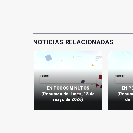
NOTICIAS RELACIONADAS
INUTOS
EN POCOS MINUTOS
EN P
ativo del
(Resumen del lunes, 18 de
(Resume
 2025)
mayo de 2026)
de 