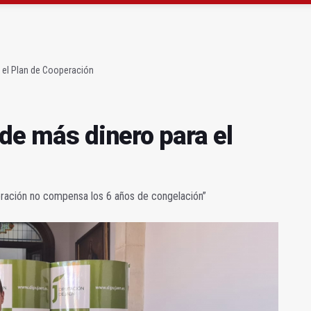
gen de la Fuensanta Coronada de Alcaudete
 "apuntarse el tanto" de los datos de empleo
a el Plan de Cooperación
ide más dinero para el
eración no compensa los 6 años de congelación”