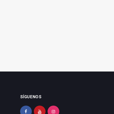
Cs cree que los datos de
la provincia no son para
Cs insiste en la rebaja del
sacar pecho
IVA del hueso de aceituna
SÍGUENOS