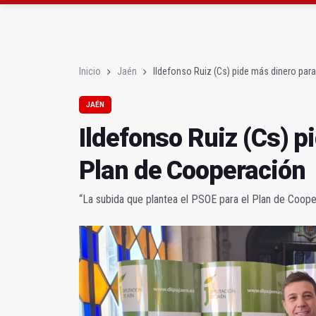
Roban joyas de la Vir
El PSOE acusa al PP de
Inicio
Jaén
Ildefonso Ruiz (Cs) pide más dinero par
JAÉN
Ildefonso Ruiz (Cs) p
Plan de Cooperación
“La subida que plantea el PSOE para el Plan de Coop