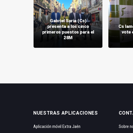
Gabriel Soria (Cs)
presenta a los cinco
Cs lam
onifique el
primeros puestos para el
vote 
e aceituna
28M
NUESTRAS APLICACIONES
CONT
Aplicación móvil Extra Jaén
Sobre n