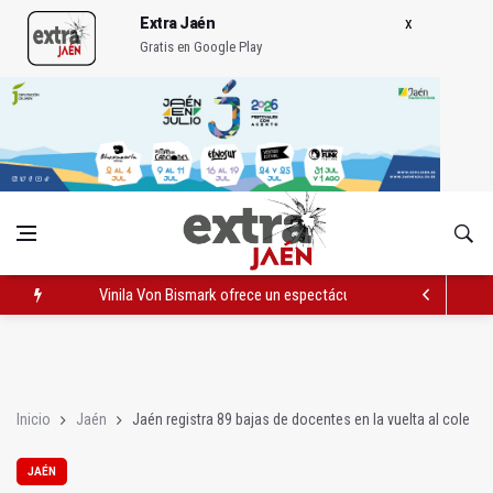
Extra Jaén
Gratis en Google Play
Vinila Von Bismark ofrece un espectáculo "rompedor" en el In
El lateral izquiero sub 23 David Márquez, nuevo fichaje del Rea
IU pide respuestas al Gobierno sobre la situación del ferrocarri
Inicio
Jaén
Jaén registra 89 bajas de docentes en la vuelta al cole
JAÉN