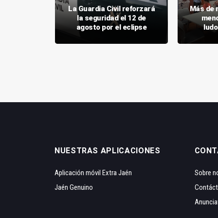
 los
La Guardia Civil reforzará
Más de 
s de la
la seguridad el 12 de
meno
chista
agosto por el eclipse
ludo
NUESTRAS APLICACIONES
CONT
Aplicación móvil Extra Jaén
Sobre n
Jaén Genuino
Contác
Anuncia