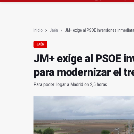
La Guardia Civil reforz
Más de medio centenar
Inicio
Jaén
JM+ exige al PSOE inversiones inmediata
JAÉN
JM+ exige al PSOE in
para modernizar el tr
Para poder llegar a Madrid en 2,5 horas