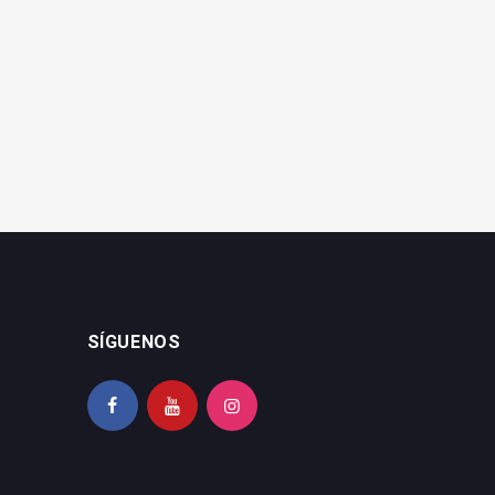
Quesada celebra este
Escuela de Hostelería
sábado una nueva jornada
Hacienda La Laguna en
de Orgullo
Baeza
SÍGUENOS