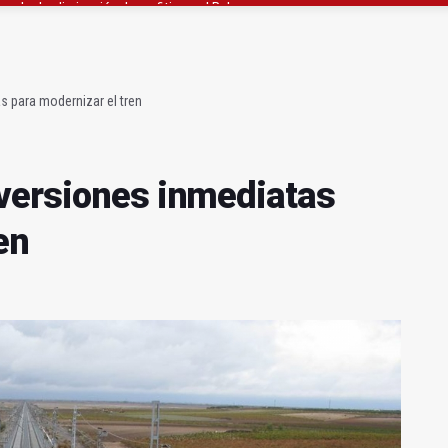
ará la seguridad el 12 de agosto por el eclipse
 de menores acude a la ludoteca de Geolit
s para modernizar el tren
versiones inmediatas
en