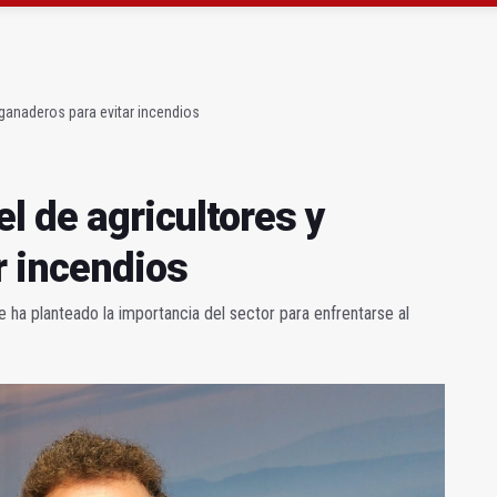
 acaba con una menor herida en Torredonjimeno
 querer "dejar fuera" a la Junta en el Cetedex
 ganaderos para evitar incendios
el de agricultores y
r incendios
 ha planteado la importancia del sector para enfrentarse al