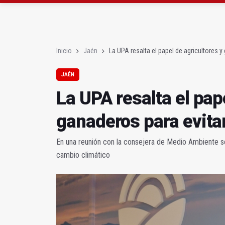
Pelea con arma blanca
El PP acusa al PSOE de
Inicio
Jaén
La UPA resalta el papel de agricultores y
JAÉN
La UPA resalta el pap
ganaderos para evita
En una reunión con la consejera de Medio Ambiente se
cambio climático