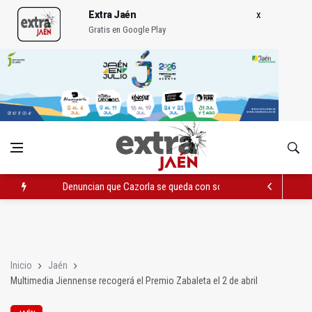
Extra Jaén
Gratis en Google Play
Denuncian que Cazorla se queda con solo dos bomberos por 
Pelea con arma blanca acaba con una menor herida en Torred
El PP acusa al PSOE de querer "dejar fuera" a la Junta en el Ce
Inicio
Jaén
Multimedia Jiennense recogerá el Premio Zabaleta el 2 de abril