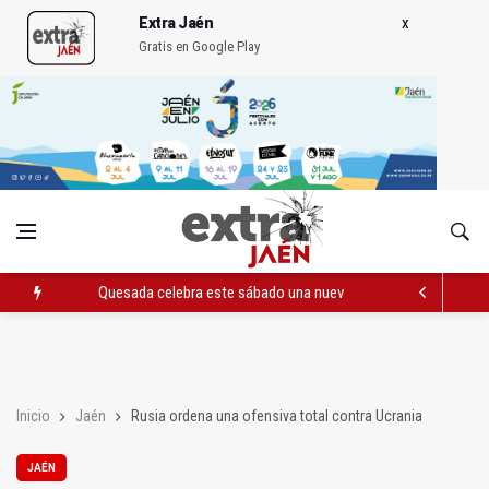
Extra Jaén
Gratis en Google Play
Quesada celebra este sábado una nueva jornada de Orgullo
La Junta amplia la alerta por listeria en Granada, Jaén y Sevilla
Rubén Gómez se suma al Avanza Jaén Paraíso Interior
Inicio
Jaén
Rusia ordena una ofensiva total contra Ucrania
JAÉN