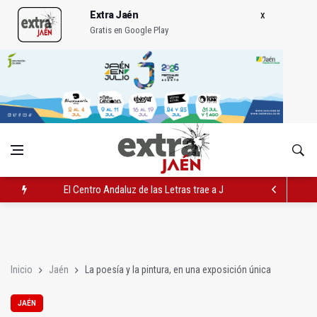
Extra Jaén
Gratis en Google Play
El Centro Andaluz de las Letras trae a Jaén al filósofo Omar L
Roban joyas de la Virgen de la Fuensanta Coronada de Alcaud
El PSOE acusa al PP de "apuntarse el tanto" de los datos de 
Inicio
Jaén
La poesía y la pintura, en una exposición única
JAÉN