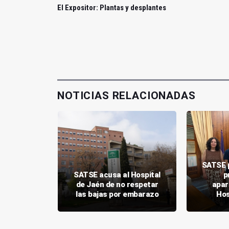
El Expositor: Plantas y desplantes
NOTICIAS RELACIONADAS
SATSE p
enta con
SATSE acusa al Hospital
p
encias en
de Jaén de no respetar
apar
rbano
las bajas por embarazo
Hos