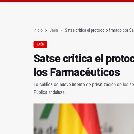
El PSOE critica el "des
El Hospital de Jaén ha
Inicio
Jaén
Satse critica el protocolo firmado por S
JAÉN
Satse critica el proto
los Farmacéuticos
Lo califica de nuevo intento de privatización de los s
Pública andaluza