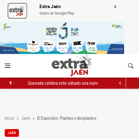
Extra Jaén
Gratis en Google Play
Quesada celebra este sábado una nueva jornada de Orgullo
La Junta amplia la alerta por listeria en Granada, Jaén y Sevilla
Rubén Gómez se suma al Avanza Jaén Paraíso Interior
Inicio
Jaén
El Expositor: Plantas y desplantes
JAÉN