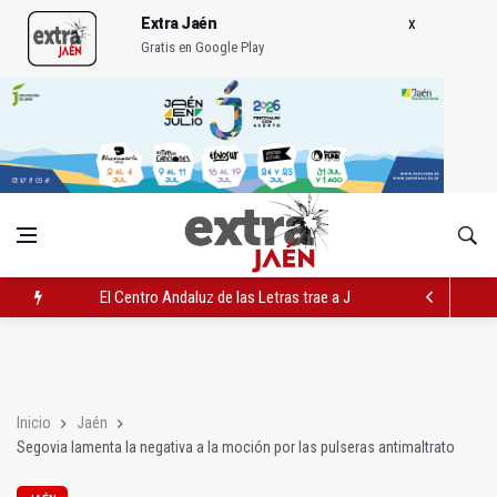
Extra Jaén
Gratis en Google Play
El Centro Andaluz de las Letras trae a Jaén al filósofo Omar L
Roban joyas de la Virgen de la Fuensanta Coronada de Alcaud
El PSOE acusa al PP de "apuntarse el tanto" de los datos de 
Inicio
Jaén
Segovia lamenta la negativa a la moción por las pulseras antimaltrato