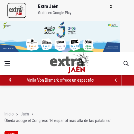
Extra Jaén
Gratis en Google Play
Vinila Von Bismark ofrece un espectáculo "rompedor" en el In
El lateral izquiero sub 23 David Márquez, nuevo fichaje del Rea
IU pide respuestas al Gobierno sobre la situación del ferrocarri
Inicio
Jaén
Úbeda acoge el Congreso ‘El español más allá de las palabras’