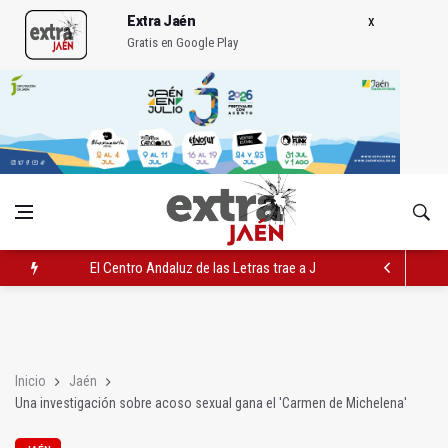
Extra Jaén
Gratis en Google Play
El Centro Andaluz de las Letras trae a Jaén al filósofo Omar L
Roban joyas de la Virgen de la Fuensanta Coronada de Alcaud
El PSOE acusa al PP de "apuntarse el tanto" de los datos de 
Inicio
Jaén
Una investigación sobre acoso sexual gana el 'Carmen de Michelena'