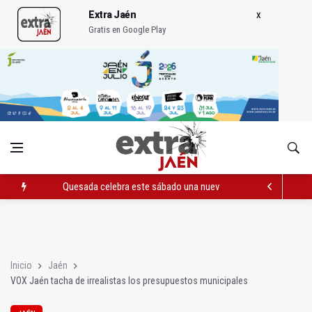
Extra Jaén
Gratis en Google Play
Quesada celebra este sábado una nueva jornada de Orgullo
La Junta amplia la alerta por listeria en Granada, Jaén y Sevilla
Rubén Gómez se suma al Avanza Jaén Paraíso Interior
Inicio
Jaén
VOX Jaén tacha de irrealistas los presupuestos municipales