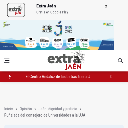
Extra Jaén
Gratis en Google Play
El Centro Andaluz de las Letras trae a Jaén al filósofo Omar L
Roban joyas de la Virgen de la Fuensanta Coronada de Alcaud
El PSOE acusa al PP de "apuntarse el tanto" de los datos de 
Inicio
Opinión
Jaén: dignidad y justicia
Puñalada del consejero de Universidades a la UJA