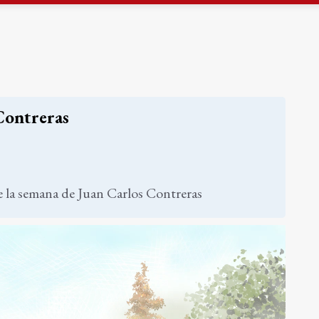
ta por listeria en Granada, Jaén y Sevilla
l Avanza Jaén Paraíso Interior
Contreras
 la semana de Juan Carlos Contreras