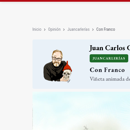
La Junta amplia la aler
Rubén Gómez se suma a
Inicio
Opinión
Juancarlerías
Con Franco
Juan Carlos 
JUANCARLERÍAS
Con Franco
Viñeta animada de